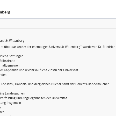
enberg
ersität Wittenberg
m über das Archiv der ehemaligen Universität Wittenberg" wurde von Dr. Friedrich 
istliche Stiftungen
-Stiftskirche
 im allgemeinen
er Kapitalien und wiederkäufliche Zinsen der Universität
unden
, Konsens-, Handels- und dergleichen Bücher samt der Gerichts-Handelsbücher
eine Landessachen
e Verfassung und Angelegenheiten der Universität
ltung insgemein
er
chen