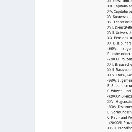
XII. Forst- und
XIII. Capitalia a
XIV. Capitalia p
XV. Steuersach
XVI. Lehrerstel
XVII. Dienststell
XVIII. Universi
XIX. Pensions-
XX. Disziplinar
-360A. im allg
B. insbesonder
-720XXI. Polize
XXII. Brausach
XXIII. Bausache
XXIV. Etats-, 
-360A. allgemei
B. Stipendien 
C. Witwen- und
-720XXV. Grenzs
XXVI. Gegenstän
-360A. Testame
B. Vormundsch
C. Kauf- und Ve
-720XXVII. Proz
XXVIII. Prozeßs