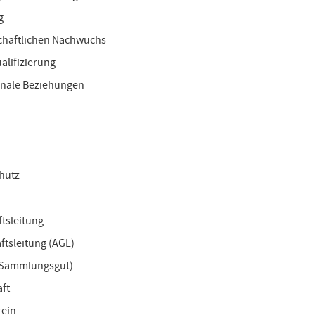
g
schaftlichen Nachwuchs
alifizierung
ionale Beziehungen
chutz
ftsleitung
ftsleitung (AGL)
 (Sammlungsgut)
ft
rein