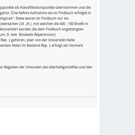
ngspunkte als Klassifikationspunkte übernommen und die
gänzt. Eine tiefere Aufnahme als im Findbuch erfolgte in
ologicae". Diese waren im Findbuch nur als
erkarten (19. Jh.), mit welchen die 400 - 700 Briefe in
rokonvertiert wurden die dem Findbuch angehängten
um; D. betr. Bindseils Repertorium)
 Rep. 1 gehören, aber von der Universität Halle
chenden Akten im Bestand Rep. 1 erfolgt ein Vermerk
den Regesten der Urkunden des Allerheiligenstiftes und den