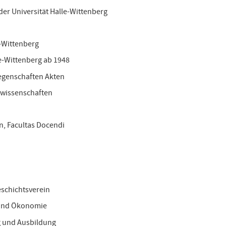
der Universität Halle-Wittenberg
e-Wittenberg
le-Wittenberg ab 1948
iegenschaften Akten
tswissenschaften
n, Facultas Docendi
eschichtsverein
g und Ökonomie
ng und Ausbildung