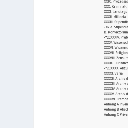
XXIX. Prozeßsa
XXX. Kriminal-
XXXI. Landtags
XXXII. Militaria
XXXIII. Stipend
-360A. Stipendi
B. Konviktoriu
-720XXXIV. Prü
XXXV. Wissensch
XXXVI. Wissens
XXXVII. Religio
XXXVIII. Zensu
XXXIX. Jurisdik
-720XXXX. Abz
XXXXI. Varia
XXXXII. Archiv 
XXXXIII. Archiv 
XXXXIV. Archiv 
XXXXV. Archiv d
XXXXVI. Fremde 
Anhang A Inven
Anhang B Absch
Anhang C Privat