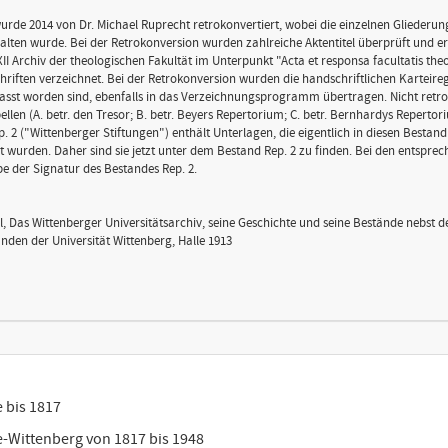
rde 2014 von Dr. Michael Ruprecht retrokonvertiert, wobei die einzelnen Gliederu
alten wurde. Bei der Retrokonversion wurden zahlreiche Aktentitel überprüft und er
II Archiv der theologischen Fakultät im Unterpunkt "Acta et responsa facultatis the
ften verzeichnet. Bei der Retrokonversion wurden die handschriftlichen Karteiregist
asst worden sind, ebenfalls in das Verzeichnungsprogramm übertragen. Nicht ret
len (A. betr. den Tresor; B. betr. Beyers Repertorium; C. betr. Bernhardys Repertori
. 2 ("Wittenberger Stiftungen") enthält Unterlagen, die eigentlich in diesen Bestand
t wurden. Daher sind sie jetzt unter dem Bestand Rep. 2 zu finden. Bei den entspre
e der Signatur des Bestandes Rep. 2.
ael, Das Wittenberger Universitätsarchiv, seine Geschichte und seine Bestände nebst 
den der Universität Wittenberg, Halle 1913
e bis 1817
le-Wittenberg von 1817 bis 1948