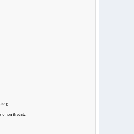
nberg
alomon Bretnitz