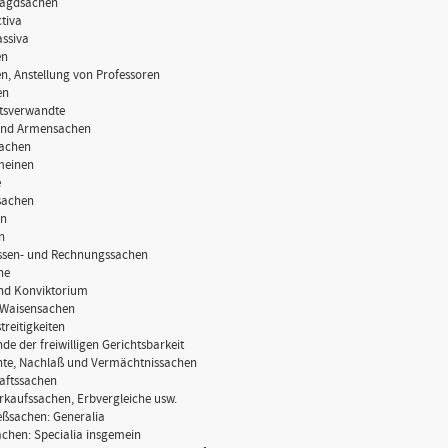
 Jagdsachen
ctiva
assiva
en
len, Anstellung von Professoren
en
tätsverwandte
 und Armensachen
sachen
emeinen
e
isachen
en
n
Kassen- und Rechnungssachen
ne
und Konviktorium
 Waisensachen
treitigkeiten
de der freiwilligen Gerichtsbarkeit
nte, Nachlaß und Vermächtnissachen
aftssachen
rkaufssachen, Erbvergleiche usw.
eßsachen: Generalia
achen: Specialia insgemein