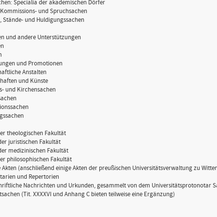
chen: Specialia der akademischen Dörfer
, Kommissions- und Spruchsachen
-, Stände- und Huldigungssachen
ien und andere Unterstützungen
en
m
fungen und Promotionen
aftliche Anstalten
chaften und Künste
ns- und Kirchensachen
rsachen
tionssachen
ugssachen
der theologischen Fakultät
der juristischen Fakultät
der medizinischen Fakultät
er philosophischen Fakultät
Akten (anschließend einige Akten der preußischen Universitätsverwaltung zu Witte
tarien und Repertorien
riftliche Nachrichten und Urkunden, gesammelt von dem Universitätsprotonotar S
sachen (Tit. XXXXVI und Anhang C bieten teilweise eine Ergänzung)