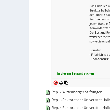
Das Findbuch wu
Struktur beibeh
der Rubrik XXXX
Sammelhandschri
jedem Band erf
Konkordanztabel
Der Bestand Rep
weiterbearbeite
sowie die Angab
Literatur:
- Friedrich Isr
Fundationsurkun
In diesem Bestand suchen
Rep. 2 Wittenberger Stiftungen
Rep. 3 Rektorat der Universität Hall
Rep. 4 Rektorat der Universität Hal