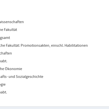
wissenschaften
he Fakultät
ungsamt
iche Fakultät: Promotionsakten, einschl. Habilitationen
chaften
nabt.
ische Ökonomie
hafts- und Sozialgeschichte
ogie
nabt.