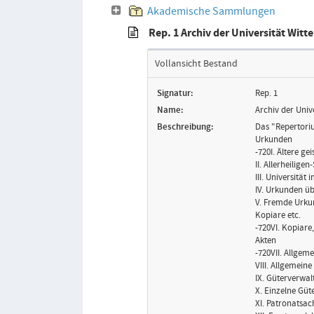
Akademische Sammlungen
Rep. 1 Archiv der Universität Witt
Vollansicht Bestand
Signatur:
Rep. 1
Name:
Archiv der Univ
Beschreibung:
Das "Repertoriu
Urkunden
-720I. Ältere ge
II. Allerheiligen
III. Universität
IV. Urkunden üb
V. Fremde Urk
Kopiare etc.
-720VI. Kopiare
Akten
-720VII. Allgem
VIII. Allgemein
IX. Güterverwa
X. Einzelne Güt
XI. Patronatsa